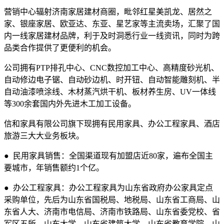
营销中心辐射济南家居建材商圈，毗邻红星美凯龙、居然之
家、银座家居、欧亚达、东亚、星艺家等主流卖场，汇聚了国
内一线家居建材品牌，利于及时洞悉行业一线资讯，同时为跨
品类合作提供了更便利的机会。
公司拥有PTP排孔中心、CNC数控加工中心、高精度砂光机、
自动修边电子锯、自动砂边机、时开钮、自动智能雕刻机、半
自动油漆喷涂线、木材蒸汽烘干机、板材养生房、UV一体线
等300余套国内外先进木工加工设备。
信和家具有限公司旗下现拥有民用家具、办公工程家具、酒店
旅游三大大业务板块。
● 民用家具销售：全国渠道现有加盟店近80家，遍布全国主
要城市，年销售额约1个亿。
● 办公工程家具：办公工程家具为山东省政府办公家具定点
采购单位，先后为山东省国税局、地税局、山东省工商局、山
东省人大、济南市电信局、济南市铁路局、山东省委党校、省
军区五所、山东大学、山东省建筑大学、山东省教育学院、山