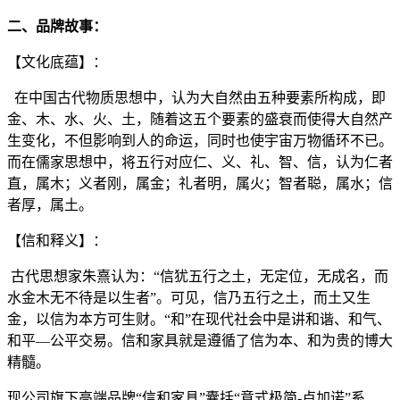
二、
品牌故事：
【文化底蕴】：
在中国古代物质思想中，认为大自然由五种要素所构成，即
金、木、水、火、土，随着这五个要素的盛衰而使得大自然产
生变化，不但影响到人的命运，同时也使宇宙万物循环不已。
而在儒家思想中，将五行对应仁、义、礼、智、信，认为仁者
直，属木；义者刚，属金；礼者明，属火；智者聪，属水；信
者厚，属土。
【信和释义】：
古代思想家朱熹认为：“信犹五行之土，无定位，无成名，而
水金木无不待是以生者”。可见，信乃五行之土，而土又生
金，以信为本方可生财。“和”在现代社会中是讲和谐、和气、
和平—公平交易。信和家具就是遵循了信为本、和为贵的博大
精髓。
现公司旗下高端品牌“信和家具”囊括“意式极简-卢加诺”系