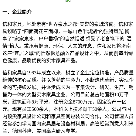
一、企业简介
信和家具，地处素有“世界泉水之都”美誉的泉城济南。信和家
具领略了“四面荷花三面柳，一城山色半城湖”的独特风光;畅
享了“家家泉水，户户垂杨”的自然恬适;感受了老含笔下的“温
情“怡人。秉承着健康、环保、人文的理念，信和家具将济南
这座”宜居之城“的恬然惬意融入产品设计之中，从而创造出绿
色健康，品质优良的实木家具产品。
信和家具自1983年成立以来，树立了企业定位精准，产品质量
绝佳的核心品质。并以蓬勃的生命力，不断迭代革新，实现企
业的可持续发展。并逐步成长为一家集设计、研发、生产、销
售为一体的大型实木家具企业。公司目前总占地面积10万平
米，建筑面积8万平米，注册资金8700万元，固定资产一亿
元。现有员工500余人，本科以上技术骨干50余人，公司与国
内顶尖家具设计公司和家具空间包装公司合作，公司管理人员
经常参加学习国内家具展与设备材料展，高管经常到意大利米
兰、德国科隆、美国高点研习参学。