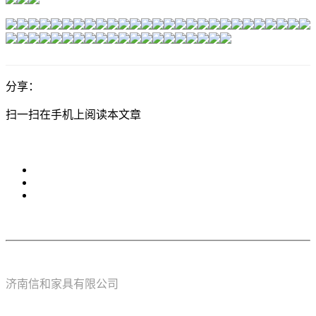
分享：
扫一扫在手机上阅读本文章
济南信和家具有限公司