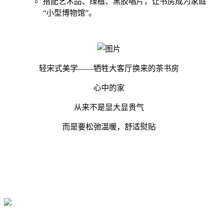
搭配艺术品、绿植、黑胶唱片，让书房成为家庭
“小型博物馆”。
轻宋式美学——牺牲大客厅换来的茶书房
心中的家
从来不是显大显贵气
而是要松弛温暖，舒适熨贴